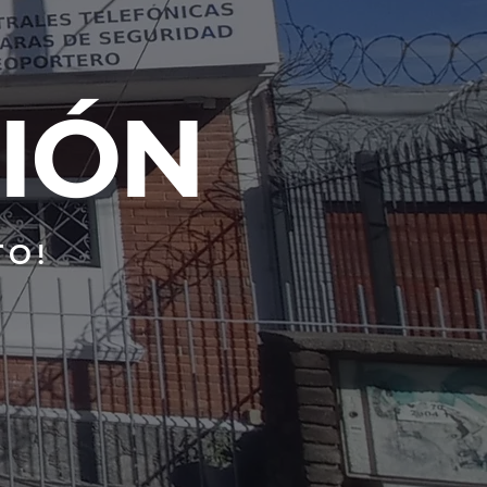
IÓN
TO!